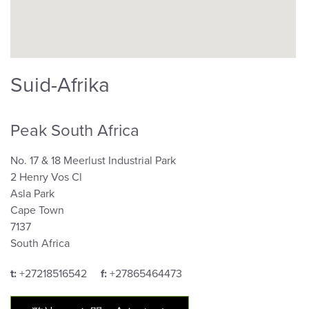
Suid-Afrika
Peak South Africa
No. 17 & 18 Meerlust Industrial Park
2 Henry Vos Cl
Asla Park
Cape Town
7137
South Africa
t:
+27218516542
f:
+27865464473