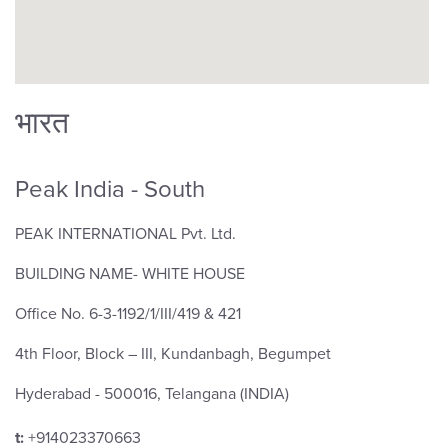
भारत
Peak India - South
PEAK INTERNATIONAL Pvt. Ltd.
BUILDING NAME- WHITE HOUSE
Office No. 6-3-1192/1/III/419 & 421
4th Floor, Block – III, Kundanbagh, Begumpet
Hyderabad - 500016, Telangana (INDIA)
t:
+914023370663