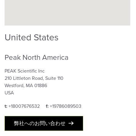
United States
Peak North America
PEAK Scientific Inc
210 Littleton Road, Suite 110
Westford, MA 01886
USA
t:
+18007676532
f:
+19786089503
弊社へのお問い合わせ