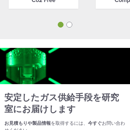
Co2 Free
Comp
安定したガス供給手段を研究
室にお届けします
お見積もりや製品情報
を取得するには、
今すぐ
お問い合わ