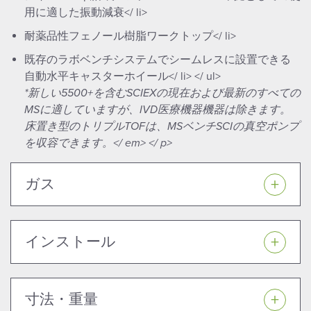
用に適した振動減衰</ li>
耐薬品性フェノール樹脂ワークトップ</ li>
既存のラボベンチシステムでシームレスに設置できる
自動水平キャスターホイール</ li> </ ul>
*新しい5500+を含むSCIEXの現在および最新のすべての
MSに適していますが、IVD医療機器機器は除きます。
床置き型のトリプルTOFは、MSベンチSCIの真空ポンプ
を収容できます。</ em> </ p>
ガス
インストール
寸法・重量