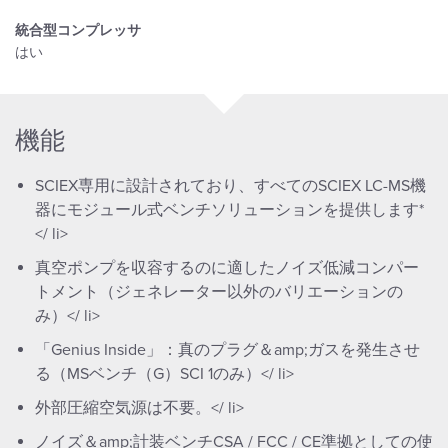
統合型コンプレッサ
はい
機能
SCIEX専用に設計されており、すべてのSCIEX LC-MS機
器にモジュール式ベンチソリューションを提供します*
</ li>
真空ポンプを収容するのに適したノイズ低減コンパー
トメント（ジェネレーター以外のバリエーションの
み）</ li>
「Genius Inside」：真のプラグ＆amp;ガスを発生させ
る（MSベンチ（G）SCI 1のみ）</ li>
外部圧縮空気源は不要。</ li>
ノイズ＆amp;計装ベンチCSA / FCC / CE準拠としての使