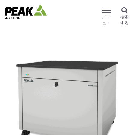
メニ
検索
ュー
する